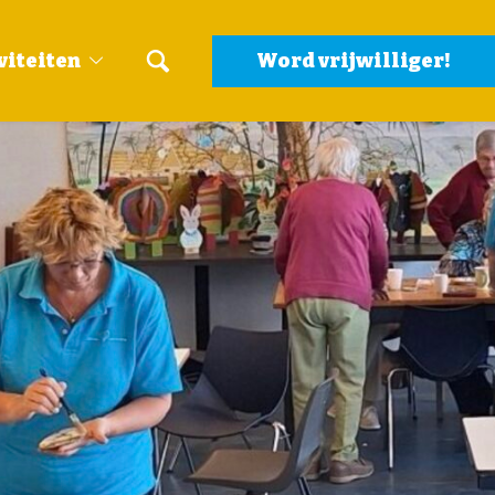
viteiten
Word vrijwilliger!