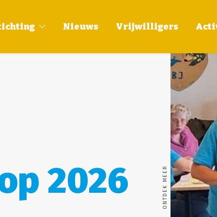
tichting
Nieuws
Vrijwilligers
Acti
op 2026
ONTDEK MEER