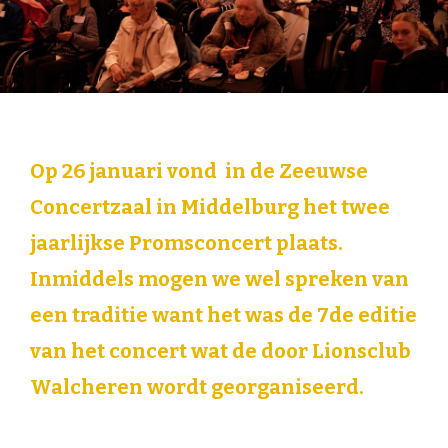
Op 26 januari vond in de Zeeuwse
Concertzaal in Middelburg het twee
jaarlijkse Promsconcert plaats.
Inmiddels mogen we wel spreken van
een traditie want het was de 7de editie
van het concert wat de door Lionsclub
Walcheren wordt georganiseerd.